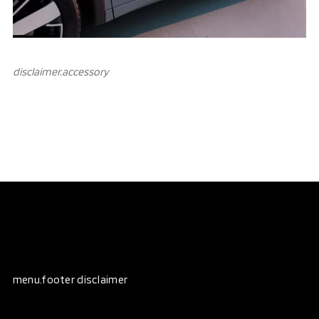
disclaimer.аccessory
menu.footer disclaimer