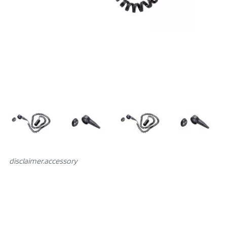
disclaimer.аccessory